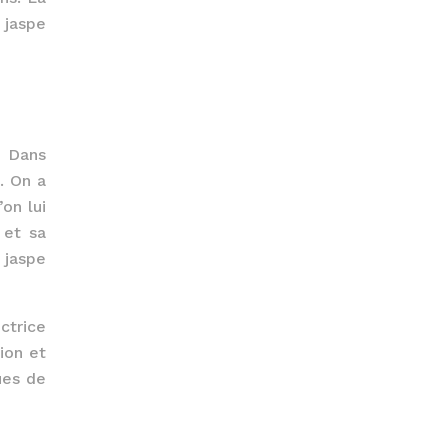
 jaspe
. Dans
. On a
on lui
 et sa
 jaspe
ctrice
ion et
ues de