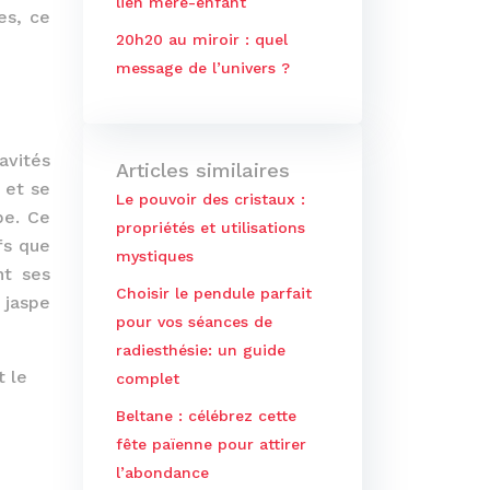
lien mère-enfant
es, ce
20h20 au miroir : quel
message de l’univers ?
avités
Articles similaires
 et se
Le pouvoir des cristaux :
pe. Ce
propriétés et utilisations
fs que
mystiques
nt ses
Choisir le pendule parfait
 jaspe
pour vos séances de
radiesthésie: un guide
t le
complet
Beltane : célébrez cette
fête païenne pour attirer
l’abondance