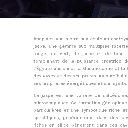
Imaginez une pierre aux couleurs chatoya
jaspe, une gemme aux multiples facettes
rouge, de vert, de jaune et de brun 
témoignant de la puissance créatrice d
l’Égypte ancienne, la Mésopotamie et la G
des vases et des sculptures. Aujourd’hui e
ses propriétés énergétiques et son symbo
Le jaspe est une variété de calcédoine
microscopiques. Sa formation géologique,
particulières et une symbolique riche e
spécifiques, généralement dans des cav
riches en silice pénètrent dans ces ca