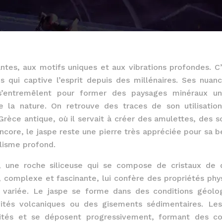
ntes, aux motifs uniques et aux vibrations profondes. C’
 qui captive l’esprit depuis des millénaires. Ses nuan
s’entremêlent pour former des paysages minéraux un
e la nature. On retrouve des traces de son utilisatio
rèce antique, où il servait à créer des amulettes, des s
ncore, le jaspe reste une pierre très appréciée pour sa b
lisme profond.
, une roche siliceuse qui se compose de cristaux de 
 complexe et fascinante, lui confère des propriétés phy
t variée. Le jaspe se forme dans des conditions géolo
ités volcaniques ou des gisements sédimentaires. Le
vités et se déposent progressivement, formant des c