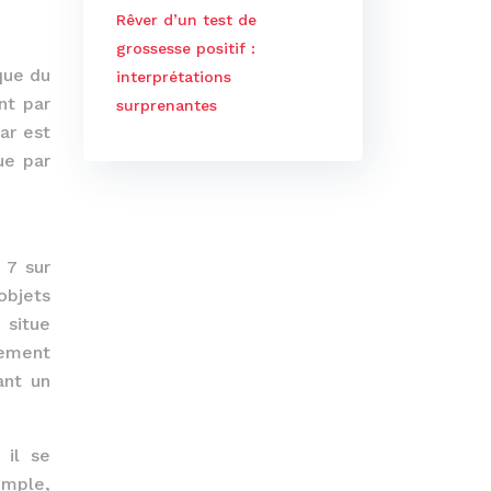
Rêver d’un test de
grossesse positif :
que du
interprétations
nt par
surprenantes
ar est
ue par
 7 sur
’objets
 situe
rement
ant un
 il se
emple,