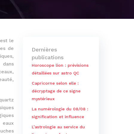
est le
ces de
Dernières
iques,
publications
n dans
Horoscope lion : prévisions
ceaux,
détaillées sur astro QC
eauté,
Capricorne selon elle :
décryptage de ce signe
mystérieux
quartz
siques
La numérologie du 08/08 :
giques
signification et influence
s eaux
L’astrologie au service du
ouches