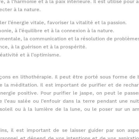
e, à l’harmonie et à la paix intérieure. Il est utilisé pour 
ecter à la nature.
 l’énergie vitale, favoriser la vitalité et la passion.
nie, à l’équilibre et à la connexion à la nature.
é mentale, la communication et la résolution de problème
nce, à la guérison et à la prospérité.
réativité et à l’optimisme.
çons en lithothérapie. Il peut être porté sous forme de b
de la méditation. Il est important de purifier et de rechar
ergie positive. Pour purifier le jaspe, on peut le passe
e l’eau salée ou l’enfouir dans la terre pendant une nuit
 soleil ou à la lumière de la lune, ou le poser sur un a
ns, il est important de se laisser guider par son aspe
ersonnel et dépend de vos intentions et de vos aspiratio