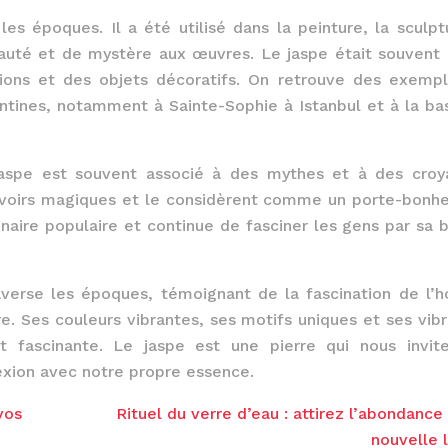
les époques. Il a été utilisé dans la peinture, la sculpt
eauté et de mystère aux œuvres. Le jaspe était souvent u
tions et des objets décoratifs. On retrouve des exemp
ntines, notamment à Sainte-Sophie à Istanbul et à la bas
 jaspe est souvent associé à des mythes et à des croy
pouvoirs magiques et le considèrent comme un porte-bonhe
inaire populaire et continue de fasciner les gens par sa 
raverse les époques, témoignant de la fascination de l
e. Ses couleurs vibrantes, ses motifs uniques et ses vibr
 fascinante. Le jaspe est une pierre qui nous invit
nexion avec notre propre essence.
vos
Rituel du verre d’eau : attirez l’abondance 
nouvelle 