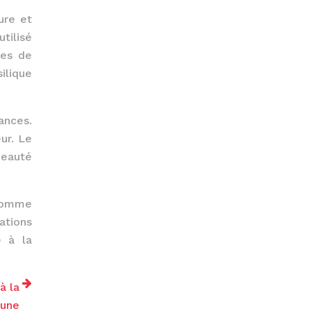
ure et
tilisé
les de
ilique
ances.
ur. Le
beauté
’homme
ations
e à la
à la
lune