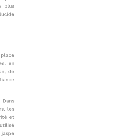
e plus
lucide
 place
es, en
on, de
nfiance
. Dans
s, les
ité et
utilisé
 jaspe