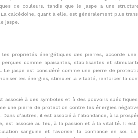
ues de couleurs, tandis que le jaspe a une structur
a calcédoine, quant à elle, est généralement plus trans
le jaspe.
ise les propriétés énergétiques des pierres, accorde une
t perçues comme apaisantes, stabilisantes et stimulant
s. Le jaspe est considéré comme une pierre de protecti
rmoniser les énergies, stimuler la vitalité, renforcer la co
est associé à des symboles et à des pouvoirs spécifiques
mme une pierre de protection contre les énergies négative
. Dans d’autres, il est associé à l’abondance, à la prospér
 est associé au feu, à la passion et à la vitalité. Il est 
rculation sanguine et favoriser la confiance en soi. Le