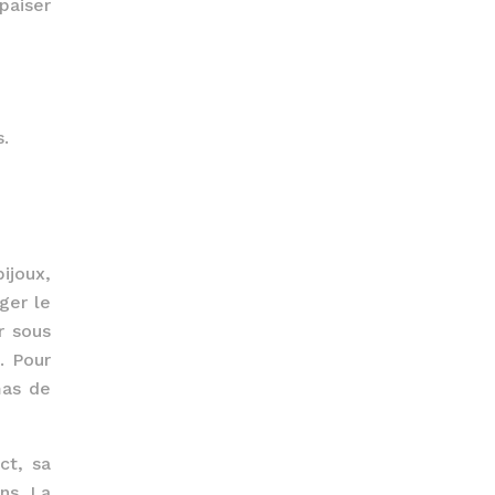
apaiser
s.
ijoux,
ger le
r sous
. Pour
mas de
ct, sa
ns. La