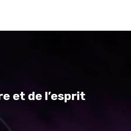
n
Géomancie
Blog
elency-v4
e et de l’esprit