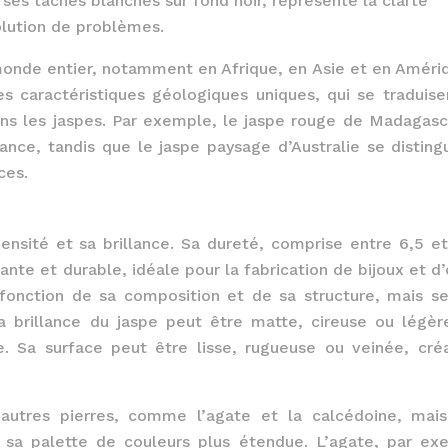
ses tâches blanches sur fond noir, représente la clarté
olution de problèmes.
 monde entier, notamment en Afrique, en Asie et en Améri
s caractéristiques géologiques uniques, qui se traduise
ans les jaspes. Par exemple, le jaspe rouge de Madagasc
lance, tandis que le jaspe paysage d’Australie se disting
ces.
ensité et sa brillance. Sa dureté, comprise entre 6,5 et
tante et durable, idéale pour la fabrication de bijoux et d
 fonction de sa composition et de sa structure, mais se
a brillance du jaspe peut être matte, cireuse ou légè
ge. Sa surface peut être lisse, rugueuse ou veinée, cré
utres pierres, comme l’agate et la calcédoine, mais
t sa palette de couleurs plus étendue. L’agate, par ex