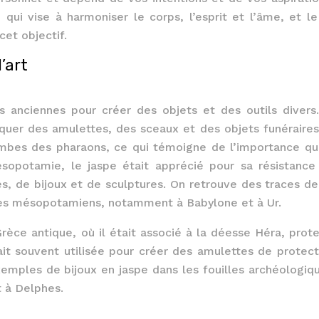
 qui vise à harmoniser le corps, l’esprit et l’âme, et le
cet objectif.
l’art
ons anciennes pour créer des objets et des outils divers
briquer des amulettes, des sceaux et des objets funéraires
mbes des pharaons, ce qui témoigne de l’importance qu’
sopotamie, le jaspe était apprécié pour sa résistance
es, de bijoux et de sculptures. On retrouve des traces de
les mésopotamiens, notamment à Babylone et à Ur.
rèce antique, où il était associé à la déesse Héra, prote
ait souvent utilisée pour créer des amulettes de protect
xemples de bijoux en jaspe dans les fouilles archéologiq
 à Delphes.