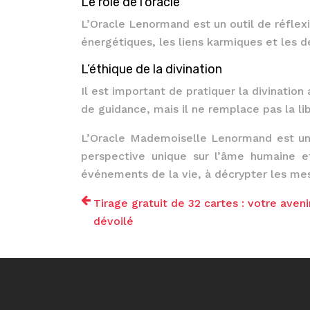
Le rôle de l’oracle
L’Oracle Lenormand est un outil de réflexi
énergétiques, les liens karmiques et les d
L’éthique de la divination
Il est important de pratiquer la divinatio
de guidance, mais il ne remplace pas la lib
L’Oracle Mademoiselle Lenormand est un je
perspective unique sur l’âme humaine e
événements de la vie, à décrypter les mes
Tirage gratuit de 32 cartes : votre aveni
dévoilé