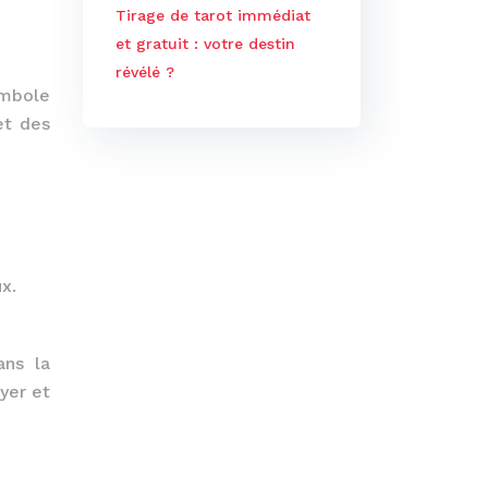
Tirage de tarot immédiat
et gratuit : votre destin
révélé ?
ymbole
et des
x.
ans la
yer et