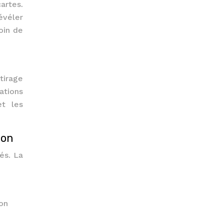
artes.
évéler
oin de
tirage
ations
et les
ion
és. La
ion