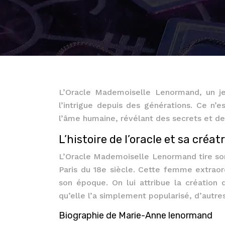
L’Oracle Mademoiselle Lenormand, un jeu
l’intrigue depuis des générations. Ce n’
l’âme humaine, révélant des secrets et de
L’histoire de l’oracle et sa créat
L’Oracle Mademoiselle Lenormand tire s
Paris du 18e siècle. Cette femme extraord
son époque. On lui attribue la création 
qu’elle l’a simplement popularisé, d’autres 
Biographie de Marie-Anne lenormand