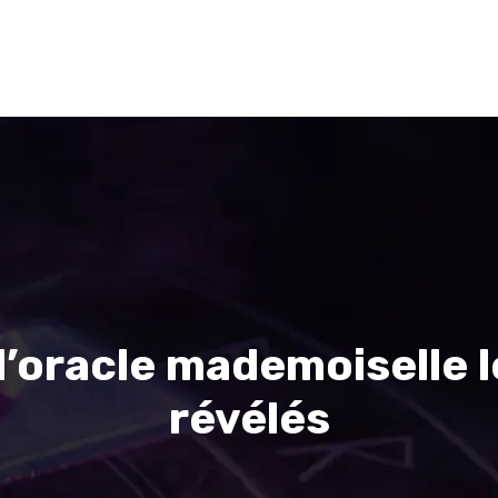
Voyance
Cartomancie
Numérologie
Divinatio
 l’oracle mademoiselle 
révélés