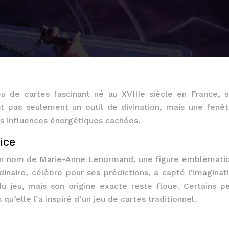
 de cartes fascinant né au XVIIIe siècle en France, s
est pas seulement un outil de divination, mais une fenêt
s influences énergétiques cachées.
rice
on nom de Marie-Anne Lenormand, une figure emblémati
inaire, célèbre pour ses prédictions, a capté l’imaginat
du jeu, mais son origine exacte reste floue. Certains p
qu’elle l’a inspiré d’un jeu de cartes traditionnel.