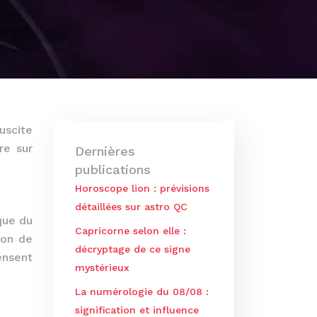
uscite
re sur
Dernières
publications
Horoscope lion : prévisions
détaillées sur astro QC
que du
Capricorne selon elle :
ion de
décryptage de ce signe
ensent
mystérieux
La numérologie du 08/08 :
signification et influence