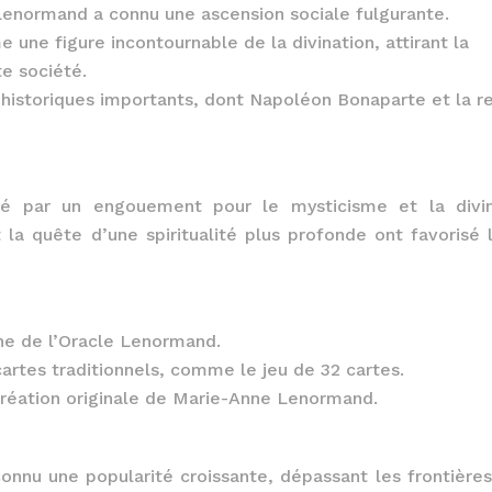
enormand a connu une ascension sociale fulgurante.
une figure incontournable de la divination, attirant la
te société.
s historiques importants, dont Napoléon Bonaparte et la r
ué par un engouement pour le mysticisme et la divin
a quête d’une spiritualité plus profonde ont favorisé l
gine de l’Oracle Lenormand.
artes traditionnels, comme le jeu de 32 cartes.
 création originale de Marie-Anne Lenormand.
connu une popularité croissante, dépassant les frontières