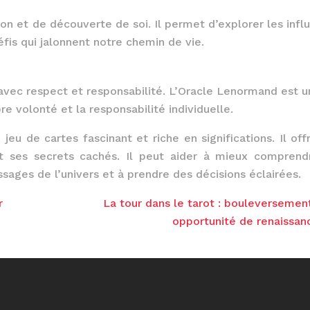
on et de découverte de soi. Il permet d’explorer les infl
éfis qui jalonnent notre chemin de vie.
n avec respect et responsabilité. L’Oracle Lenormand est un
re volonté et la responsabilité individuelle.
u de cartes fascinant et riche en significations. Il off
t ses secrets cachés. Il peut aider à mieux comprend
sages de l’univers et à prendre des décisions éclairées.
r
La tour dans le tarot : bouleversemen
opportunité de renaissan