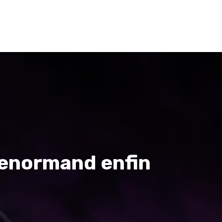
n
Géomancie
Blog
elency-v4
lenormand enfin