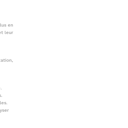
lus en
t leur
ation,
.
s.
les.
yser